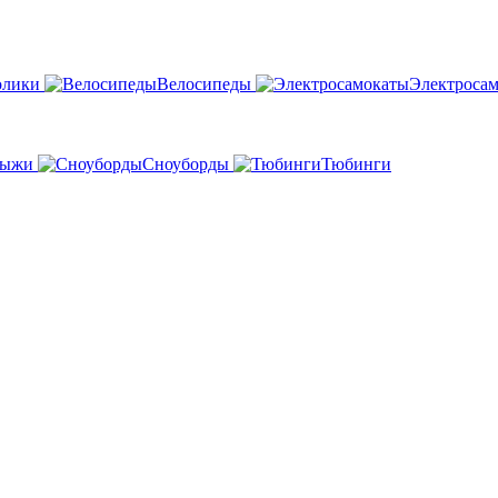
олики
Велосипеды
Электроса
ыжи
Сноуборды
Тюбинги